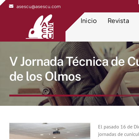
Saltar
asescu@asescu.com
al
contenido
Inicio
Revista
V Jornada Técnica de C
de los Olmos
El pasado 16 de Dic
jornadas de cunicu