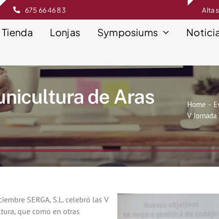
675 66 46 83
Alta 
Tienda
Lonjas
Symposiums
Notici
unicultura de Aras
Home
E
V Jornada
iembre SERGA, S.L. celebró las V
ltura, que como en otras