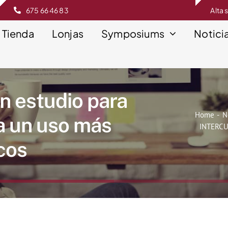
675 66 46 83
Alta 
Tienda
Lonjas
Symposiums
Notici
 estudio para
Home
N
ra un uso más
INTERCUN
icos