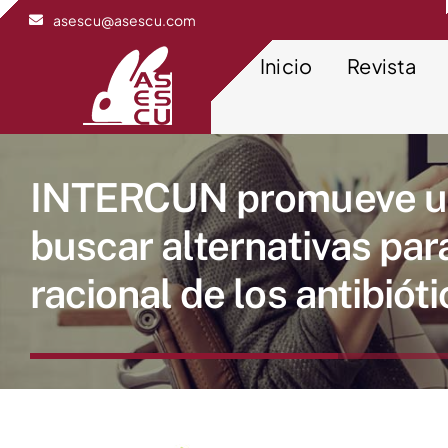
Saltar
asescu@asescu.com
al
contenido
Inicio
Revista
INTERCUN promueve un
buscar alternativas pa
racional de los antibiót