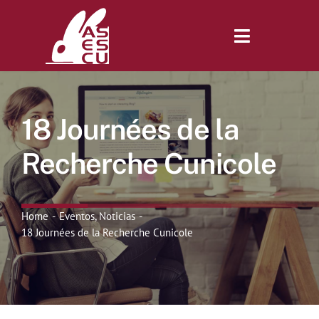
Saltar
al
contenido
Toggle
Navigatio
Inicio
18 Journées de la
Revista
Recherche Cunicole
Tienda
Home
Eventos
Noticias
18 Journées de la Recherche Cunicole
Lonjas
Symposiums