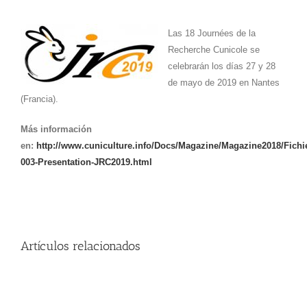
Noticias
Las 18 Journées de la
Recherche Cunicole
se
Hazte Socio
celebrarán los días 27 y 28
de mayo de 2019 en Nantes
(Francia).
Contactar
Más información
en:
http://www.cuniculture.info/Docs/Magazine/Magazine2018/Fich
WooCommerce My Account
003-Presentation-JRC2019.html
WooCommerce Cart
Artículos relacionados