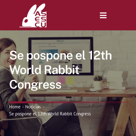
Saltar
al
contenido
Toggle
Navigatio
Inicio
Se pospone el 12th
Revista
World Rabbit
Congress
Tienda
Lonjas
Home
Noticias
Se pospone el 12th World Rabbit Congress
Symposiums