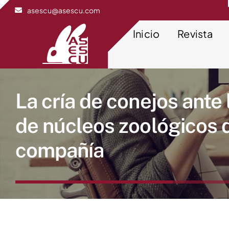
Saltar
asescu@asescu.com
al
contenido
Inicio
Revista
La cría de conejos ante
de núcleos zoológicos 
compañía