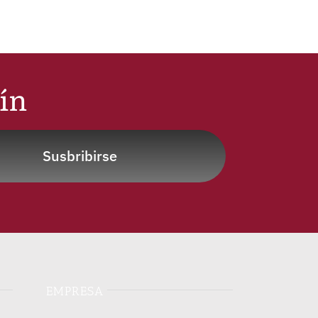
tín
Susbribirse
EMPRESA