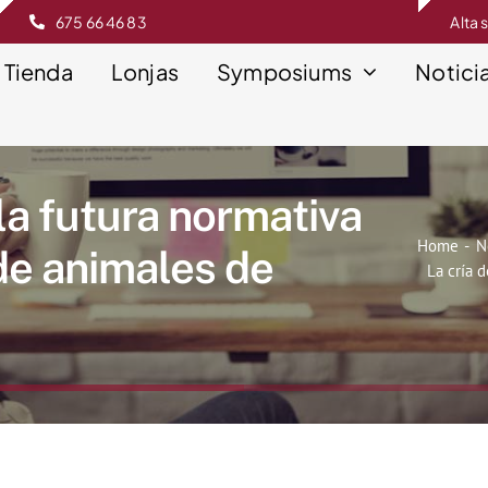
675 66 46 83
Alta 
Tienda
Lonjas
Symposiums
Notici
 la futura normativa
Home
N
de animales de
La cría 