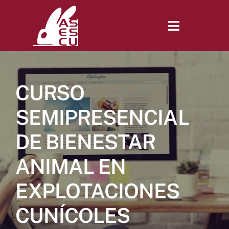
Saltar
al
contenido
Toggle
Navigatio
Inicio
CURSO
Revista
SEMIPRESENCIAL
DE BIENESTAR
Tienda
ANIMAL EN
Lonjas
EXPLOTACIONES
CUNÍCOLES
Symposiums