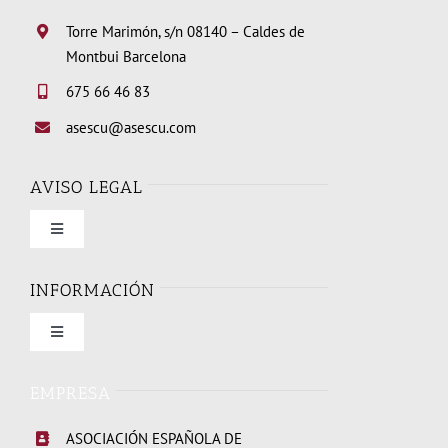
Torre Marimón, s/n 08140 – Caldes de
Montbui Barcelona
675 66 46 83
asescu@asescu.com
AVISO LEGAL
Toggle
Navigation
Condiciones de uso
INFORMACIÓN
Toggle
Política de privacidad
Navigation
Quienes somos
EMPRESA
Política de cookies
ASOCIACIÓN ESPAÑOLA DE