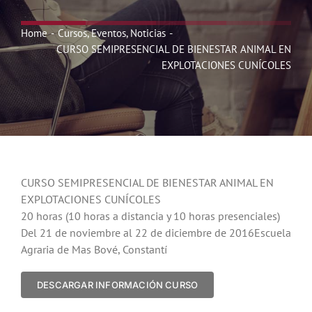
Noticias
Home
Cursos
Eventos
Noticias
CURSO SEMIPRESENCIAL DE BIENESTAR ANIMAL EN
Hazte Socio
EXPLOTACIONES CUNÍCOLES
Contactar
WooCommerce My Account
CURSO SEMIPRESENCIAL DE BIENESTAR ANIMAL EN
EXPLOTACIONES CUNÍCOLES
WooCommerce Cart
20 horas (10 horas a distancia y 10 horas presenciales)
Del 21 de noviembre al 22 de diciembre de 2016Escuela
Agraria de Mas Bové, Constantí
DESCARGAR INFORMACIÓN CURSO