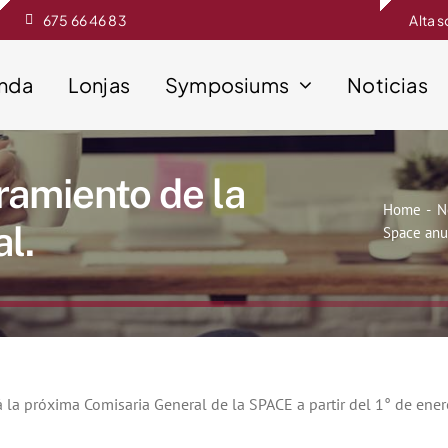
675 66 46 83
Alta 
enda
Lonjas
Symposiums
Noticias
amiento de la
Home
N
l.
Space anu
a próxima Comisaria General de la SPACE a partir del 1° de ener