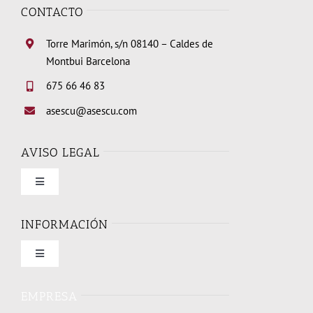
CONTACTO
Torre Marimón, s/n 08140 – Caldes de
Montbui Barcelona
675 66 46 83
asescu@asescu.com
AVISO LEGAL
Toggle
Navigation
Condiciones de uso
INFORMACIÓN
Toggle
Política de privacidad
Navigation
Quienes somos
EMPRESA
Política de cookies