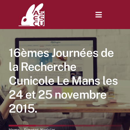
Saltar
al
contenido
Toggle
Navigatio
Inicio
16èmes Journées de
Revista
la Recherche
Cunicole Le Mans les
Tienda
24 et 25 novembre
Lonjas
2015.
Symposiums
Home
Eventos
Noticias