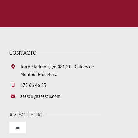
CONTACTO
Torre Marimón, s/n 08140 – Caldes de
Montbui Barcelona
675 66 46 83
asescu@asescu.com
AVISO LEGAL
Toggle
Navigation