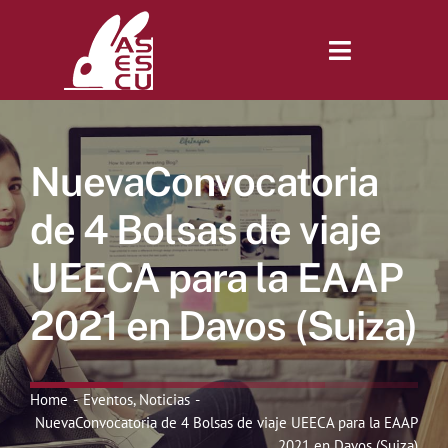
Saltar
al
contenido
Toggle
Navigatio
Inicio
NuevaConvocatoria
Revista
de 4 Bolsas de viaje
UEECA para la EAAP
Tienda
2021 en Davos (Suiza)
Lonjas
Home
Eventos
Noticias
Symposiums
NuevaConvocatoria de 4 Bolsas de viaje UEECA para la EAAP
2021 en Davos (Suiza)