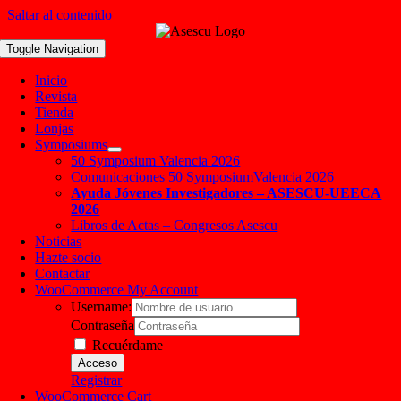
Saltar al contenido
Toggle Navigation
Inicio
Revista
Tienda
Lonjas
Symposiums
50 Symposium Valencia 2026
Comunicaciones 50 SymposiumValencia 2026
Ayuda Jóvenes Investigadores – ASESCU-UEECA
2026
Libros de Actas – Congresos Asescu
Noticias
Hazte socio
Contactar
WooCommerce My Account
Username:
Contraseña
Recuérdame
Registrar
WooCommerce Cart