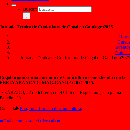
Buscar:
Jornada Técnica de Cunicultura de Cogal en Gandagro2025
Hom
Curso
Evento
Noticia
Jornada Técnica de Cunicultura de Cogal en Gandagro202
Cogal organiza una Jornada de Cunicultura coincidiendo con la
FERIA ABANCA CIMAG-GANDAGRO 2025.
📆SÁBADO, 22 de febrero, en el Club del Expositor. (1era platna
Pabellón 1)
Consulta▶️
Programa Jornada de Cunicultura
.
➡️Invitación asistencia Jornada⬅️