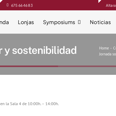
675 66 46 83
Alta 
enda
Lonjas
Symposiums
Noticias
 y sostenibilidad
Home
C
Jornada so
 en la Sala 4 de
10:00h. – 14:00h.