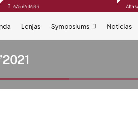
675 66 46 83
Alta 
enda
Lonjas
Symposiums
Noticias
o’2021