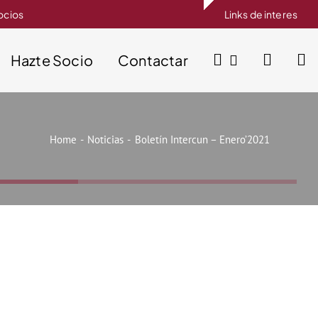
socios
Links de interes
Hazte Socio
Contactar
Home
Noticias
Boletín Intercun – Enero’2021