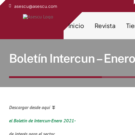
Saltar
asescu@asescu.com
al
contenido
Inicio
Revista
Ti
Boletín Intercun – Ener
Descargar desde aquí
⏬
el Boletín de Intercun-Enero 2021-
de interés para el sector.