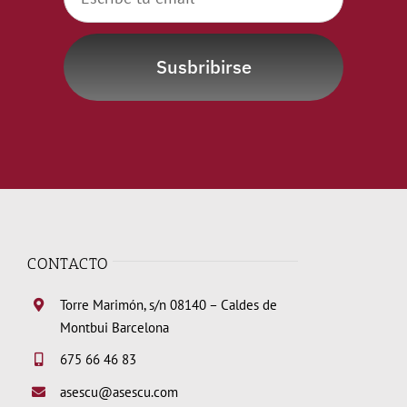
Susbribirse
CONTACTO
Torre Marimón, s/n 08140 – Caldes de
Montbui Barcelona
675 66 46 83
asescu@asescu.com