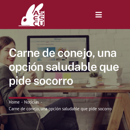
Saltar
al
contenido
Toggle
Navigatio
Inicio
Carne de conejo, una
Revista
opción saludable que
pide socorro
Tienda
Lonjas
Home
Noticias
Carne de conejo, una opción saludable que pide socorro
Symposiums