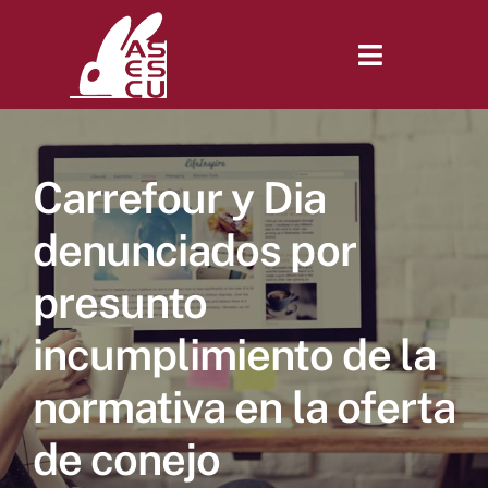
Saltar
al
contenido
Toggle
Navigatio
Inicio
Carrefour y Dia
Revista
denunciados por
presunto
Tienda
incumplimiento de la
Lonjas
normativa en la oferta
de conejo
Symposiums