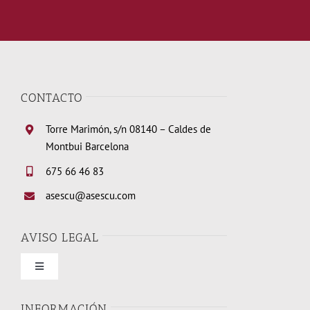
CONTACTO
Torre Marimón, s/n 08140 – Caldes de
Montbui Barcelona
675 66 46 83
asescu@asescu.com
AVISO LEGAL
Toggle
Navigation
Condiciones de uso
INFORMACIÓN