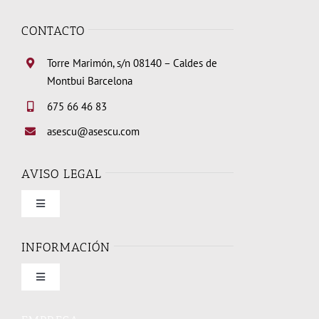
CONTACTO
Torre Marimón, s/n 08140 – Caldes de
Montbui Barcelona
675 66 46 83
asescu@asescu.com
AVISO LEGAL
Toggle
Navigation
Condiciones de uso
INFORMACIÓN
Toggle
Política de privacidad
Navigation
Quienes somos