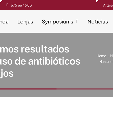
675 66 46 83
Alta 
enda
Lonjas
Symposiums
Noticias
imos resultados
Home
N
uso de antibióticos
Nanta co
jos