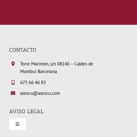
CONTACTO
Torre Marimón, s/n 08140 – Caldes de
Montbui Barcelona
675 66 46 83
asescu@asescu.com
AVISO LEGAL
Toggle
Navigation