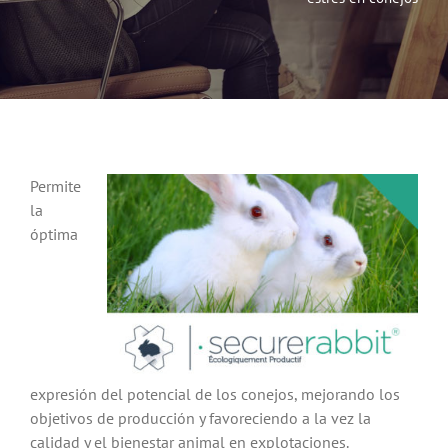
Noticias
Hazte Socio
Contactar
Permite
la
WooCommerce My Account
óptima
WooCommerce Cart
expresión del potencial de los conejos, mejorando los
objetivos de producción y favoreciendo a la vez la
calidad y el bienestar animal en explotaciones.