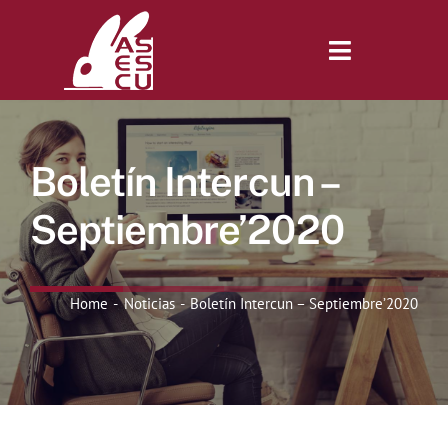
Saltar
al
contenido
Toggle
Navigatio
Inicio
Boletín Intercun –
Revista
Septiembre’2020
Tienda
Home
Noticias
Boletín Intercun – Septiembre’2020
Lonjas
Symposiums