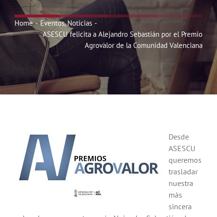
Noticias
Home
Eventos
Noticias
ASESCU felicita a Alejandro Sebastián por el Premio
Hazte Socio
Agrovalor de la Comunidad Valenciana
Contactar
WooCommerce My Account
Desde
WooCommerce Cart
ASESCU
queremos
trasladar
nuestra
más
sincera