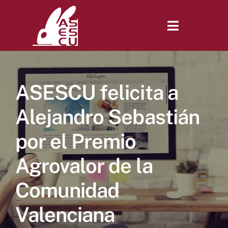
Saltar
al
contenido
Toggle
Navigatio
Inicio
ASESCU felicita a
Revista
Alejandro Sebastián
por el Premio
Tienda
Agrovalor de la
Lonjas
Comunidad
Valenciana
Symposiums