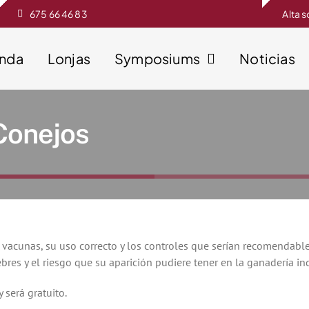
675 66 46 83
Alta 
enda
Lonjas
Symposiums
Noticias
Conejos
vacunas, su uso correcto y los controles que serían recomendables
bres y el riesgo que su aparición pudiere tener en la ganadería ind
 será gratuito.