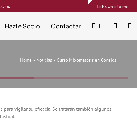
socios
Links de interes
Hazte Socio
Contactar
Home
Noticias
Curso Mixomatosis en Conejos
 para vigilar su eficacia. Se tratarán también algunos
ustrial.