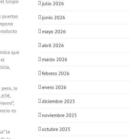
 el Grupo
julio 2026
s puertas
junio 2026
impone
 producto
mayo 2026
abril 2026
nómica que
marzo 2026
 el
icia,
febrero 2026
enero 2026
 pero, lo
,65€,
diciembre 2025
Hermi”,
recio es
noviembre 2025
octubre 2025
a” la