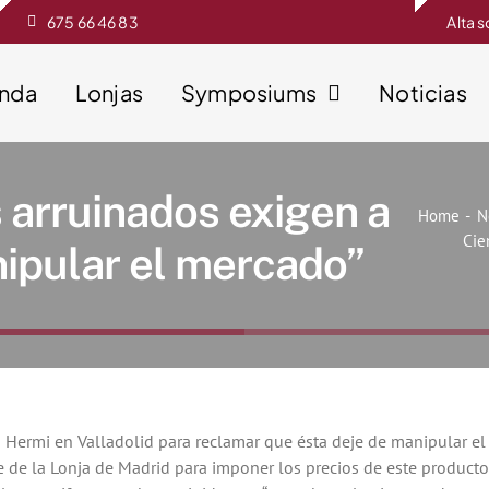
675 66 46 83
Alta 
enda
Lonjas
Symposiums
Noticias
 arruinados exigen a
Home
N
Cie
ipular el mercado”
o Hermi en Valladolid para reclamar que ésta deje de manipular el
de la Lonja de Madrid para imponer los precios de este producto 