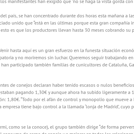
 los manifestantes han exigido que “no se haga la vista gorda con
s del país, se han concentrado durante dos horas esta mañana a la
nciado unido que “está en las últimas porque esta gran compañía 
 de esto es que los productores llevan hasta 30 meses cobrando su
“Venir hasta aquí es un gran esfuerzo en la funesta situación eco
atoria y no moriremos sin luchar. Queremos seguir trabajando en
 han participado también familias de cunicultores de Cataluña, Gal
tes de conejos declaran haber tenido escasos o nulos beneficios
 estaban pagando 1,30€ y aunque ahora ha subido ligeramente a 1
ión: 1,80€. “Todo por el afán de control y monopolio que mueve a 
a empresa tiene bajo control a la llamada ‘lonja de Madrid’, cuyo p
rmi, como se la conoce), el grupo también dirige “de forma pervers