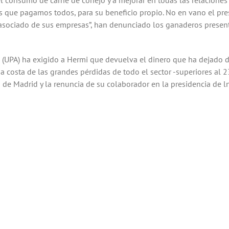
el consumo de carne de conejo y a mejorar en todas las relaciones
s que pagamos todos, para su beneficio propio. No en vano el pre
 asociado de sus empresas”, han denunciado los ganaderos present
s (UPA) ha exigido a Hermi que devuelva el dinero que ha dejado d
 costa de las grandes pérdidas de todo el sector -superiores al 
a de Madrid y la renuncia de su colaborador en la presidencia de l