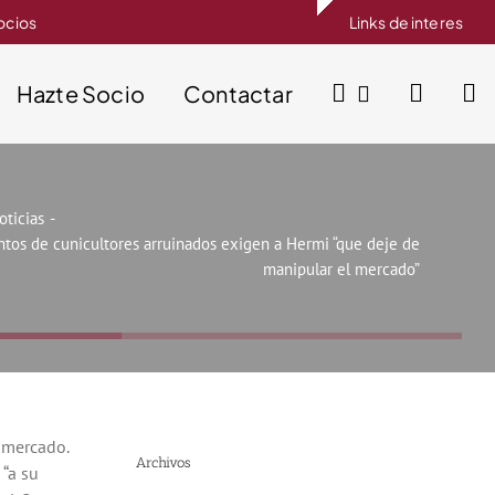
socios
Links de interes
Hazte Socio
Contactar
oticias
ntos de cunicultores arruinados exigen a Hermi “que deje de
manipular el mercado”
 mercado.
Archivos
“a su