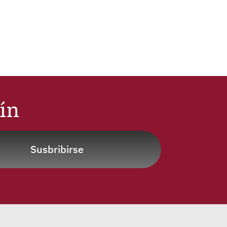
tín
Susbribirse