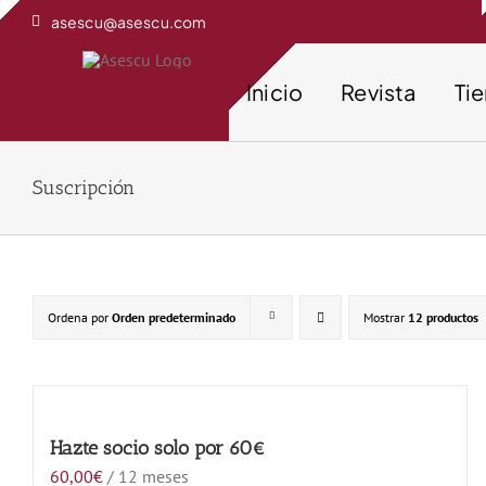
Saltar
asescu@asescu.com
al
contenido
Inicio
Revista
Ti
Suscripción
Ordena por
Orden predeterminado
Mostrar
12 productos
Hazte socio solo por 60€
60,00
€
/ 12 meses