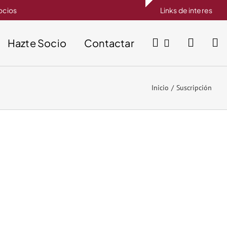
socios
Links de interes
Hazte Socio
Contactar
Inicio
Suscripción