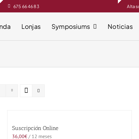
675 66 46 83
Alta 
enda
Lonjas
Symposiums
Noticias
Suscripción Online
36,00
€
/ 12 meses