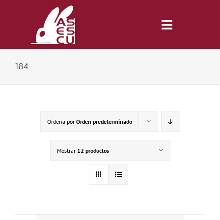
Saltar
al
contenido
Toggle
Navigatio
184
Inicio
Revista
Ordena por
Orden predeterminado
Tienda
Mostrar
12 productos
Lonjas
Symposiums