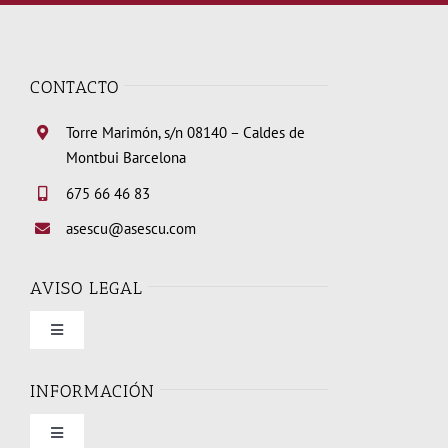
CONTACTO
Torre Marimón, s/n 08140 – Caldes de
Montbui Barcelona
675 66 46 83
asescu@asescu.com
AVISO LEGAL
Toggle
Navigation
Condiciones de uso
INFORMACIÓN
Toggle
Política de privacidad