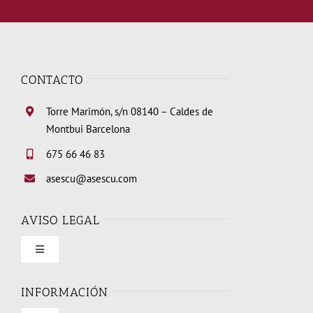
CONTACTO
Torre Marimón, s/n 08140 – Caldes de
Montbui Barcelona
675 66 46 83
asescu@asescu.com
AVISO LEGAL
Toggle
Navigation
Condiciones de uso
INFORMACIÓN