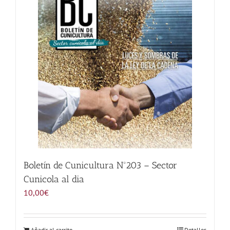
Noticias
Hazte Socio
Contactar
WooCommerce My Account
WooCommerce Cart
Boletín de Cunicultura Nº203 – Sector
Cunicola al dia
10,00
€
Añadir al carrito
Detalles