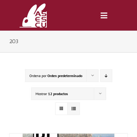
Saltar
al
contenido
Toggle
Navigatio
203
Inicio
Revista
Ordena por
Orden predeterminado
Tienda
Mostrar
12 productos
Lonjas
Symposiums