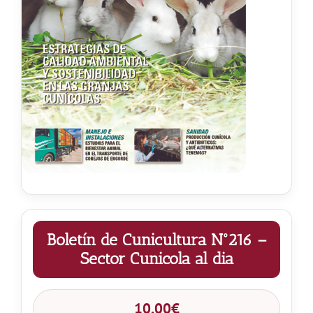
Noticias
Hazte Socio
Contactar
WooCommerce My Account
WooCommerce Cart
Boletín de Cunicultura Nº216 –
Sector Cunicola al dia
10,00
€