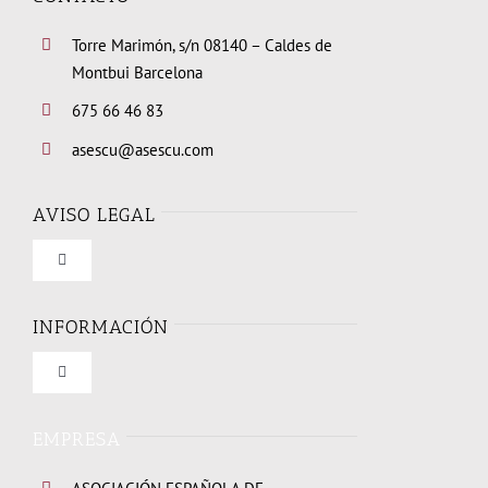
Torre Marimón, s/n 08140 – Caldes de
Montbui Barcelona
675 66 46 83
asescu@asescu.com
AVISO LEGAL
Toggle
Navigation
Condiciones de uso
INFORMACIÓN
Toggle
Política de privacidad
Navigation
Quienes somos
EMPRESA
Política de cookies