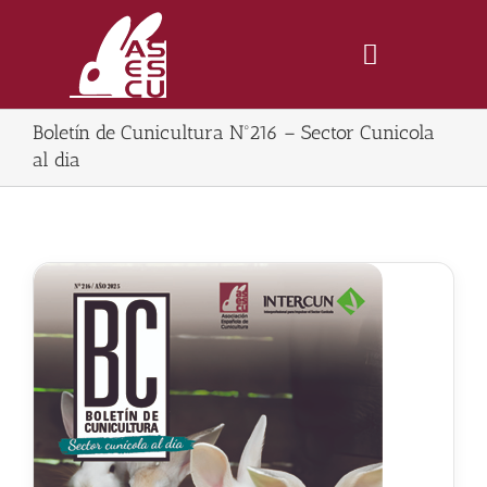
Saltar
al
contenido
Toggle
Navigatio
Boletín de Cunicultura Nº216 – Sector Cunicola
Inicio
al dia
Revista
Tienda
Lonjas
Symposiums