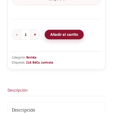
Añadir al carrito
Boletín
de
Cunicultura
Nº216
Categoría:
Revista
-
Etiquetas:
216
,
BdCu
,
cunícola
Sector
Cunicola
al
dia
Descripción
cantidad
Descripción