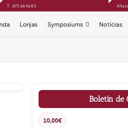
675 66 46 83
Alta 
enda
Lonjas
Symposiums
Noticias
Boletín de
10,00
€