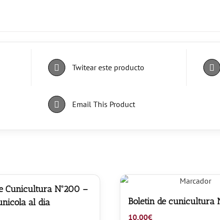
Twitear este producto
Email This Product
de Cunicultura Nº200 –
Boletin de cunicultura
unicola al dia
10,00
€