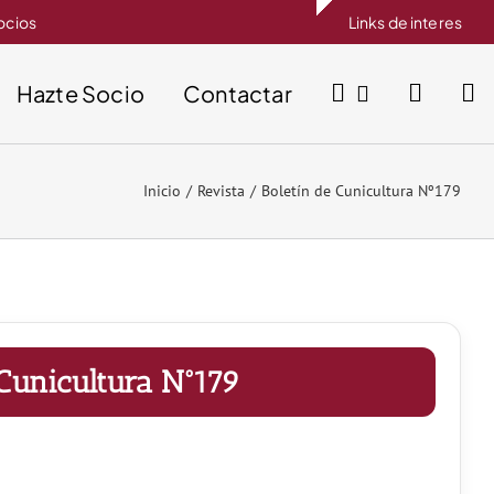
socios
Links de interes
Hazte Socio
Contactar
Inicio
Revista
Boletín de Cunicultura Nº179
 Cunicultura Nº179