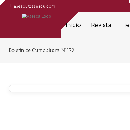
Saltar
asescu@asescu.com
al
contenido
Inicio
Revista
Ti
Boletín de Cunicultura Nº179