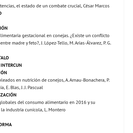
stencias, el estado de un combate crucial, César Marcos
D
IÓN
alimentaria gestacional en conejas. ¿Existe un conflicto
entre madre y feto?, J. López-Tello, M. Arias-Álvarez, P. G.
TALO
 INTERCUN
IÓN
leados en nutrición de conejos, A. Arnau-Bonachera, P.
a, E. Blas, J. J. Pascual
IZACIÓN
globales del consumo alimentario en 2016 y su
 la industria cunícola, L. Montero
FORMA