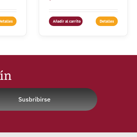
Detalles
Añadir al carrito
Detalles
tín
Susbribirse