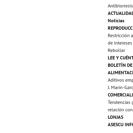
Antibiorresi
ACTUALIDA
Noticias
REPRODUCC
Restricción 
de intereses 
Rebollar
LEE Y CUÉN
BOLETÍN DE
ALIMENTAC
Aditivos emp
J. Marín-Garcí
COMERCIAL
Tendencias 
relación con
LONJAS
ASESCU IN