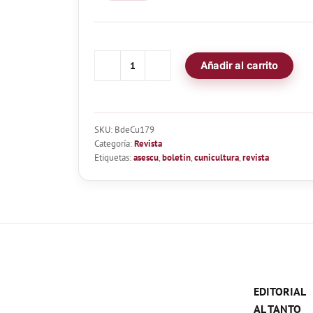
Añadir al carrito
Boletín
de
Cunicultura
Nº179
SKU:
BdeCu179
cantidad
Categoría:
Revista
Etiquetas:
asescu
,
boletín
,
cunicultura
,
revista
EDITORIAL
AL TANTO