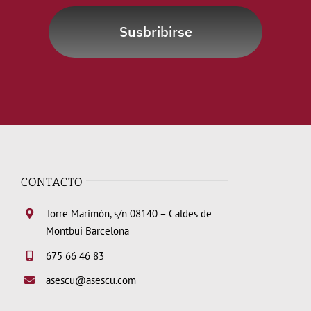
Susbribirse
CONTACTO
Torre Marimón, s/n 08140 – Caldes de
Montbui Barcelona
675 66 46 83
asescu@asescu.com