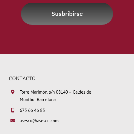
Susbribirse
CONTACTO
Torre Marimón, s/n 08140 – Caldes de
Montbui Barcelona
675 66 46 83
asescu@asescu.com