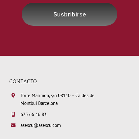
Susbribirse
CONTACTO
Torre Marimón, s/n 08140 – Caldes de
Montbui Barcelona
675 66 46 83
asescu@asescu.com