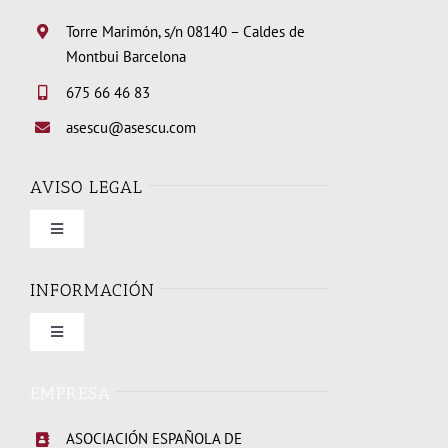
Torre Marimón, s/n 08140 – Caldes de
Montbui Barcelona
675 66 46 83
asescu@asescu.com
AVISO LEGAL
Toggle
Navigation
Condiciones de uso
INFORMACIÓN
Toggle
Política de privacidad
Navigation
Quienes somos
EMPRESA
Política de cookies
ASOCIACIÓN ESPAÑOLA DE