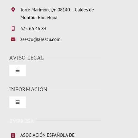
Torre Marimón, s/n 08140 – Caldes de
Montbui Barcelona
675 66 46 83
asescu@asescu.com
AVISO LEGAL
Toggle
Navigation
Condiciones de uso
INFORMACIÓN
Toggle
Política de privacidad
Navigation
Quienes somos
EMPRESA
Política de cookies
ASOCIACIÓN ESPAÑOLA DE