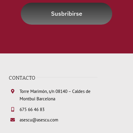
Susbribirse
CONTACTO
Torre Marimón, s/n 08140 – Caldes de
Montbui Barcelona
675 66 46 83
asescu@asescu.com