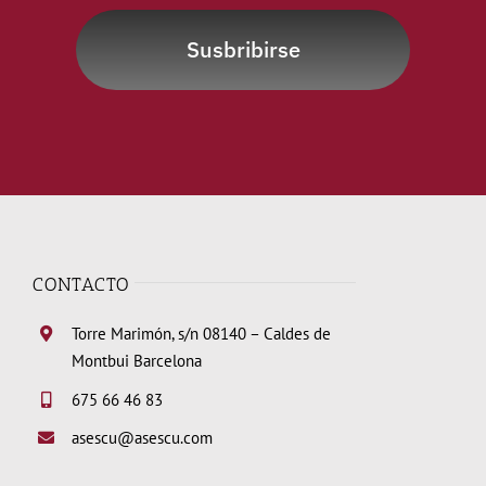
Susbribirse
CONTACTO
Torre Marimón, s/n 08140 – Caldes de
Montbui Barcelona
675 66 46 83
asescu@asescu.com