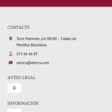
CONTACTO
Torre Marimón, s/n 08140 – Caldes de
Montbui Barcelona
675 66 46 83
asescu@asescu.com
AVISO LEGAL
Toggle
Navigation
Condiciones de uso
INFORMACIÓN