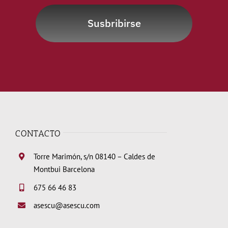
Susbribirse
CONTACTO
Torre Marimón, s/n 08140 – Caldes de
Montbui Barcelona
675 66 46 83
asescu@asescu.com