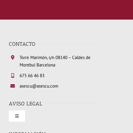
CONTACTO
Torre Marimón, s/n 08140 – Caldes de
Montbui Barcelona
675 66 46 83
asescu@asescu.com
AVISO LEGAL
Toggle
Navigation
Condiciones de uso