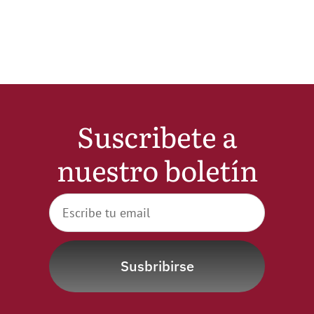
Noticias
Hazte Socio
Contactar
Suscribete a
nuestro boletín
WooCommerce My Account
WooCommerce Cart
Susbribirse