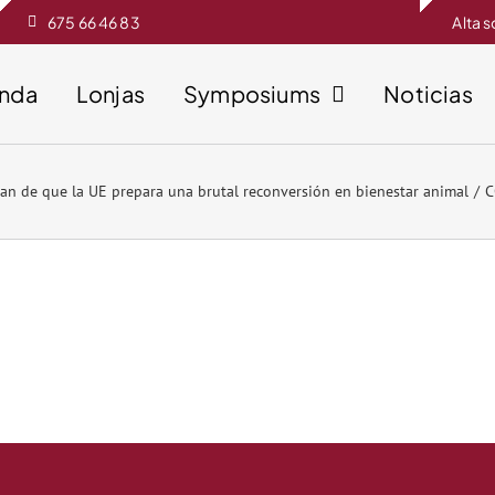
675 66 46 83
Alta 
enda
Lonjas
Symposiums
Noticias
tan de que la UE prepara una brutal reconversión en bienestar animal
C