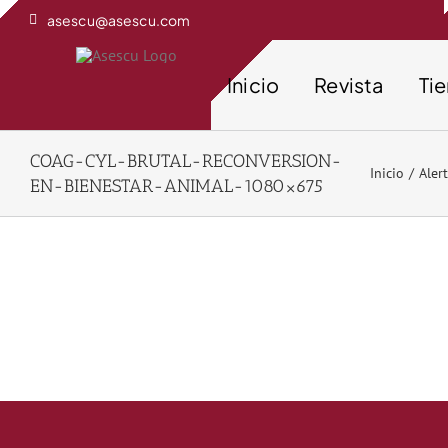
Saltar
asescu@asescu.com
al
contenido
Inicio
Revista
Ti
COAG-CYL-BRUTAL-RECONVERSION-
Inicio
Aler
EN-BIENESTAR-ANIMAL-1080×675