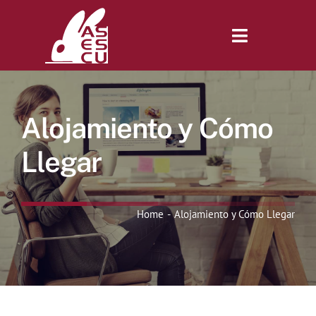
Saltar
al
contenido
Toggle
Navigatio
Inicio
Alojamiento y Cómo
Revista
Llegar
Tienda
Home
Alojamiento y Cómo Llegar
Lonjas
Symposiums