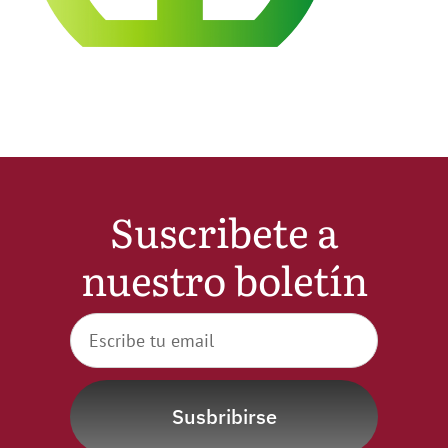
Noticias
Hazte Socio
Contactar
Suscribete a
WooCommerce My Account
nuestro boletín
WooCommerce Cart
Susbribirse