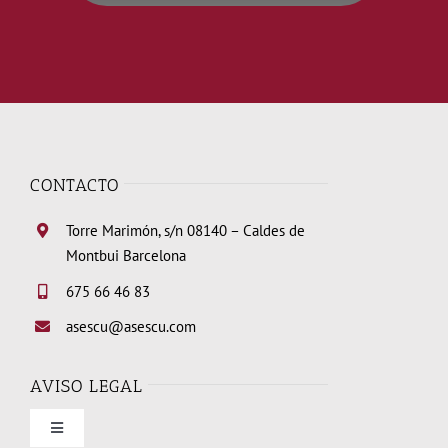
CONTACTO
Torre Marimón, s/n 08140 – Caldes de
Montbui Barcelona
675 66 46 83
asescu@asescu.com
AVISO LEGAL
Toggle