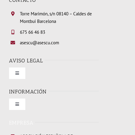
CONTACTO
Torre Marimón, s/n 08140 – Caldes de
Montbui Barcelona
675 66 46 83
asescu@asescu.com
AVISO LEGAL
Toggle
Navigation
Condiciones de uso
INFORMACIÓN
Toggle
Política de privacidad
Navigation
Quienes somos
EMPRESA
Política de cookies