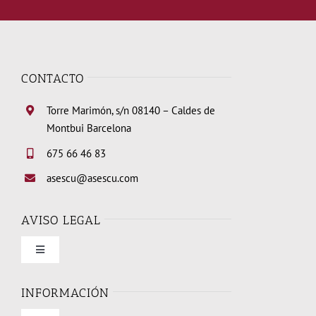
CONTACTO
Torre Marimón, s/n 08140 – Caldes de
Montbui Barcelona
675 66 46 83
asescu@asescu.com
AVISO LEGAL
Toggle
Navigation
Condiciones de uso
INFORMACIÓN