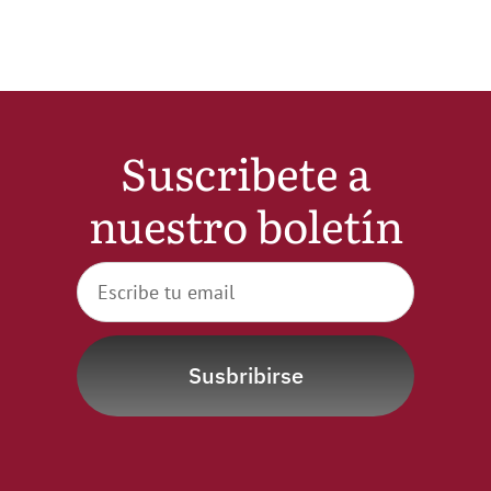
Noticias
Hazte Socio
Suscribete a
Contactar
nuestro boletín
WooCommerce My Account
WooCommerce Cart
Susbribirse