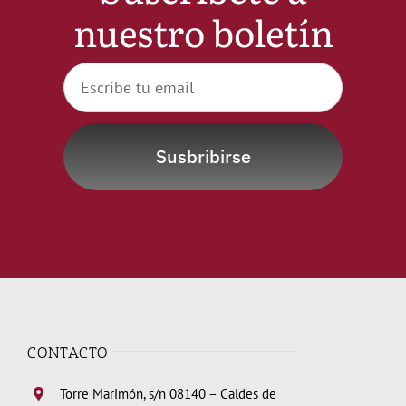
nuestro boletín
Noticias
Hazte Socio
Contactar
Susbribirse
WooCommerce My Account
WooCommerce Cart
CONTACTO
Torre Marimón, s/n 08140 – Caldes de