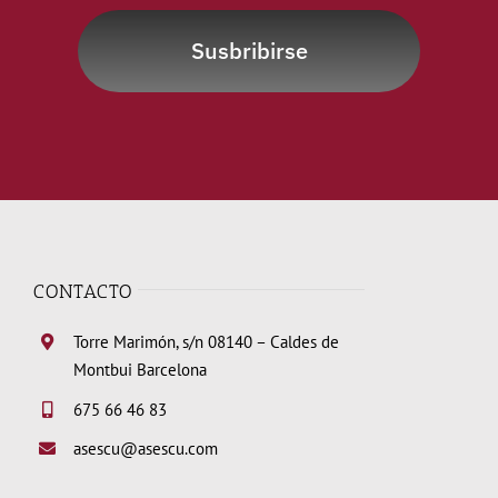
Susbribirse
CONTACTO
Torre Marimón, s/n 08140 – Caldes de
Montbui Barcelona
675 66 46 83
asescu@asescu.com