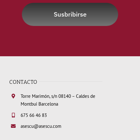
Susbribirse
CONTACTO
Torre Marimón, s/n 08140 – Caldes de
Montbui Barcelona
675 66 46 83
asescu@asescu.com