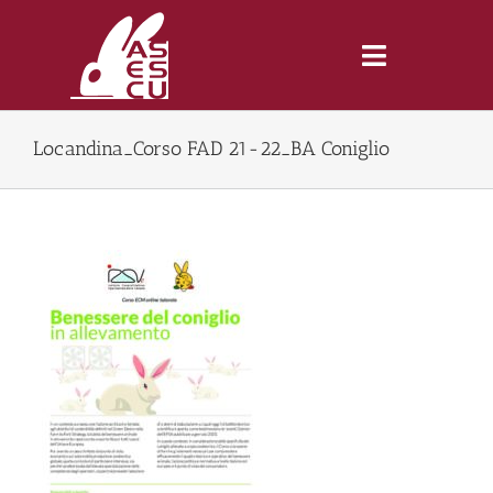
Saltar
al
contenido
Toggle
Navigatio
Locandina_Corso FAD 21-22_BA Coniglio
Inicio
Revista
Tienda
Lonjas
Symposiums