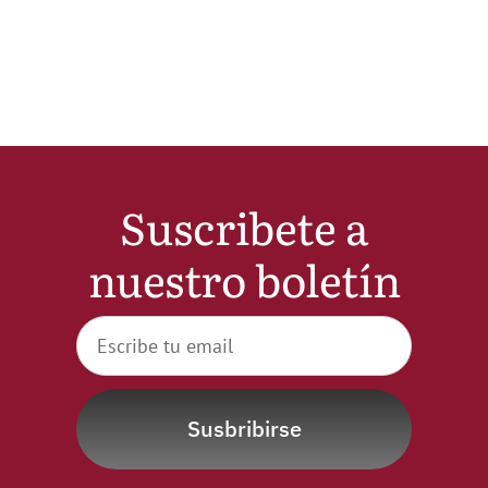
Noticias
Hazte Socio
Contactar
Suscribete a
WooCommerce My Account
nuestro boletín
WooCommerce Cart
Susbribirse