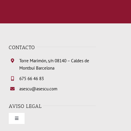
CONTACTO
Torre Marimón, s/n 08140 – Caldes de
Montbui Barcelona
675 66 46 83
asescu@asescu.com
AVISO LEGAL
Toggle
Navigation