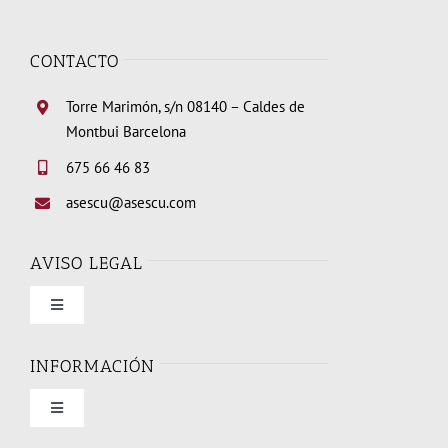
CONTACTO
Torre Marimón, s/n 08140 – Caldes de
Montbui Barcelona
675 66 46 83
asescu@asescu.com
AVISO LEGAL
Toggle
Navigation
Condiciones de uso
INFORMACIÓN
Toggle
Política de privacidad
Navigation