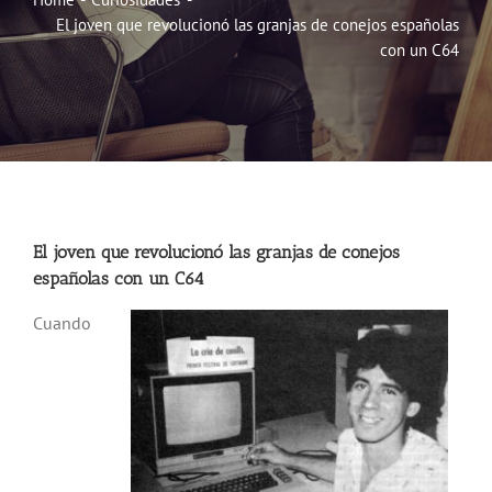
El joven que revolucionó las granjas de conejos españolas
Noticias
con un C64
Hazte Socio
Contactar
WooCommerce My Account
El joven que revolucionó las granjas de conejos
españolas con un C64
WooCommerce Cart
Cuando