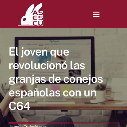
Saltar
al
contenido
Toggle
Navigatio
Inicio
El joven que
Revista
revolucionó las
granjas de conejos
Tienda
españolas con un
Lonjas
C64
Symposiums
Home
Curiosidades