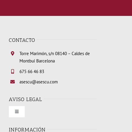
CONTACTO
Torre Marimón, s/n 08140 – Caldes de
Montbui Barcelona
675 66 46 83
asescu@asescu.com
AVISO LEGAL
Toggle
Navigation
Condiciones de uso
INFORMACIÓN