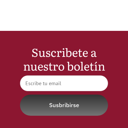
Noticias
Hazte Socio
Contactar
Suscribete a
nuestro boletín
WooCommerce My Account
WooCommerce Cart
Susbribirse