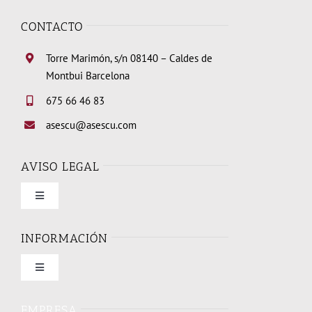
CONTACTO
Torre Marimón, s/n 08140 – Caldes de
Montbui Barcelona
675 66 46 83
asescu@asescu.com
AVISO LEGAL
Toggle
Navigation
Condiciones de uso
INFORMACIÓN
Toggle
Política de privacidad
Navigation
Quienes somos
EMPRESA