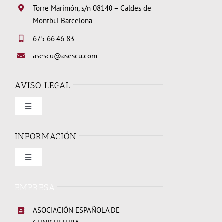
Torre Marimón, s/n 08140 – Caldes de
Montbui Barcelona
675 66 46 83
asescu@asescu.com
AVISO LEGAL
Toggle
Navigation
Condiciones de uso
INFORMACIÓN
Toggle
Política de privacidad
Navigation
Quienes somos
EMPRESA
Política de cookies
ASOCIACIÓN ESPAÑOLA DE
Elecciones Junta Directiva 2026